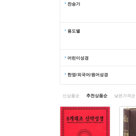
찬송가
용도별
어린이성경
한영/외국어/원어성경
신상품순
추천상품순
낮은가격순