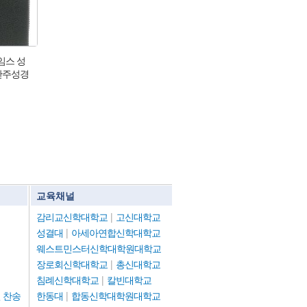
제임스 성
관주성경
(천연우
교육채널
감리교신학대학교
|
고신대학교
성결대
|
아세아연합신학대학교
웨스트민스터신학대학원대학교
장로회신학대학교
|
총신대학교
침례신학대학교
|
칼빈대학교
 찬송
한동대
|
합동신학대학원대학교