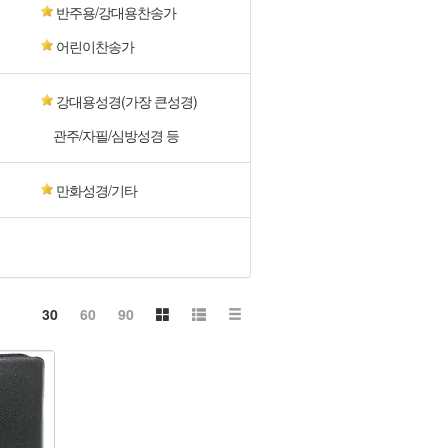
반주용/강대용찬송가
어린이찬송가
강대용성경(가장 큰성경)
관주/자필/심방성경 등
만화성경/기타
30
60
90