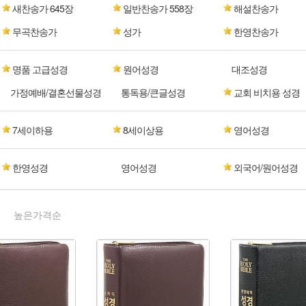
새찬송가 645장
일반찬송가 558장
해설찬송가
무곡찬송가
성가
한영찬송가
명품 고급성경
원어성경
대조성경
가정예배/결혼선물성경
통독용/큰글성경
교회 비치용 성경
7세이하용
8세이상용
영어성경
한영성경
영어성경
외국어/원어성경
높은가격순