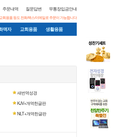
주문내역
질문답변
무통장입금안내
/교회용품 등도 전화/팩스/이메일로 주문이 가능합니다
화액자
교회용품
생활용품
새번역성경
KJV+개역한글판
NLT+개역한글판