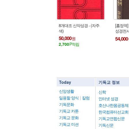
8개대조 신약성경 - (자주
[흠정역
색)
성경전서
션
50,000
54,000
2,700
Today
기독교 정보
신앙생활
신학
일용할 양식
|
칼럼
인터넷 성경
기독문화
호산나한몸공동체
기독교 카툰
한국컴퓨터선교회
기독교 문화
기독교연합신문
기독교 미션
기독신문