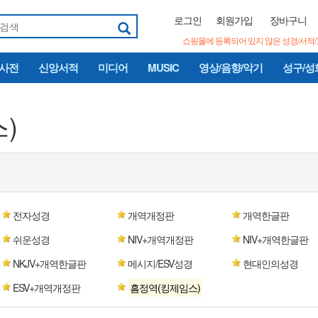
로그인
회원가입
장바구니
쇼핑몰에 등록되어 있지 않은 성경/서적
/사전
신앙서적
미디어
MUSIC
영상/음향/악기
성구/성
)
전자성경
개역개정판
개역한글판
쉬운성경
NIV+개역개정판
NIV+개역한글판
NKJV+개역한글판
메시지/ESV성경
현대인의성경
ESV+개역개정판
흠정역(킹제임스)