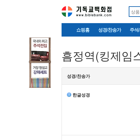
쇼핑홈
성경/찬송가
주석
흠정역(킹제임스
성경/찬송가
한글성경