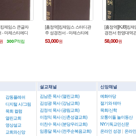
] 킹제임스 큰글자
[흠정역]킹제임스 스터디관
[흠정역][KJB]킹
 - 마제스티에디
주 성경전서 - 마제스티에
경전서 한영대역
디션(천연우피/지퍼/색인)
- 마제스티에디션
53,000
58,000
300
피)
설교채널
신앙채널
김남준 목사 (열린교회)
예화마당
감동플레쉬
김성광 목사 (강남교회)
절기와 테마
디지털 시/그림
김정석 목사 (광림교회)
목회/신학
목회 컬럼
이정익 목사 (신촌성결교회)
모퉁이돌 놀이동산
열린교회
이찬수 목사 (분당우리교회)
NY기독교민신문
영상설교
임종달 목사 (전주순복음교회)
온라인 성경
|
온라인
교회와신앙