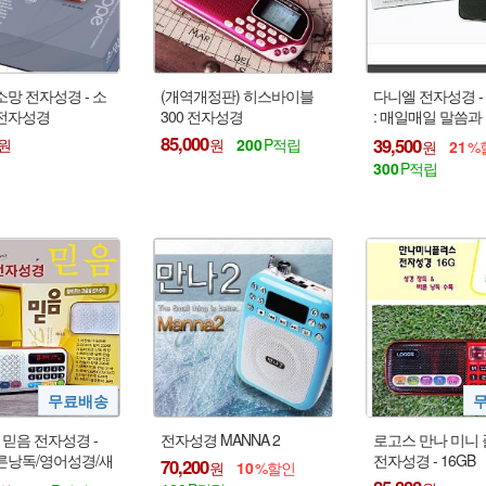
소망 전자성경 - 소
(개역개정판) 히스바이블
다니엘 전자성경 - (
전자성경
300 전자성경
: 매일매일 말씀과
로 은혜로운 하루 !!
85,000
39,500
200
21
NIV 포함
300
 믿음 전자성경 -
전자성경 MANNA 2
로고스 만나 미니
른낭독/영어성경/새
전자성경 - 16GB
70,200
10
찬송가합창/반주/경