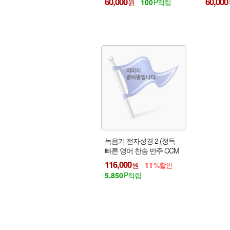
60,000
60,000
100
벽기도용 경음악/성경동화
음악/성
녹음기 전자성경 2 (정독
빠른 영어 찬송 반주 CCM
부록 스피커 녹음)
116,000
11
5,850