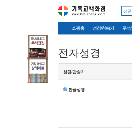
쇼핑홈
성경/찬송가
주석
전자성경
성경/찬송가
한글성경