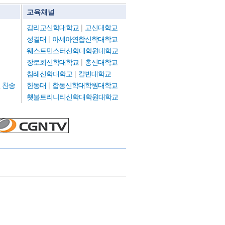
교육채널
감리교신학대학교
|
고신대학교
성결대
|
아세아연합신학대학교
웨스트민스터신학대학원대학교
장로회신학대학교
|
총신대학교
침례신학대학교
|
칼빈대학교
 찬송
한동대
|
합동신학대학원대학교
횃불트리니티신학대학원대학교