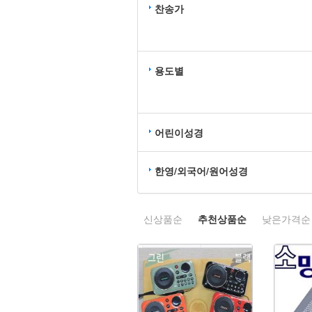
찬송가
용도별
어린이성경
한영/외국어/원어성경
신상품순
추천상품순
낮은가격순