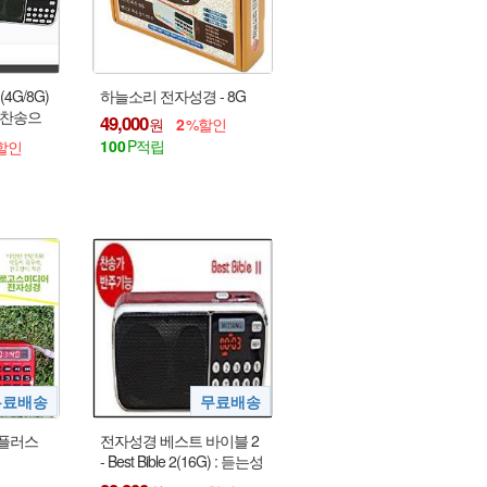
4G/8G)
하늘소리 전자성경 - 8G
 찬송으
49,000
2
! 8G에
100
 플러스
전자성경 베스트 바이블 2
- Best Bible 2(16G) : 듣는성
경/찬송가/찬송가반주/복음