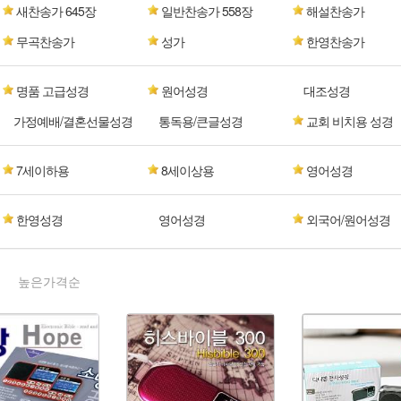
새찬송가 645장
일반찬송가 558장
해설찬송가
무곡찬송가
성가
한영찬송가
명품 고급성경
원어성경
대조성경
가정예배/결혼선물성경
통독용/큰글성경
교회 비치용 성경
7세이하용
8세이상용
영어성경
한영성경
영어성경
외국어/원어성경
높은가격순