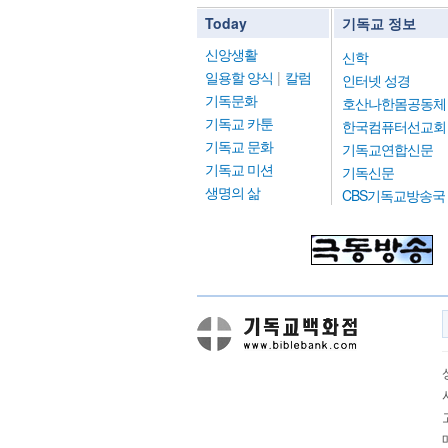
Today
기독교 정보
신앙생활
신학
일용할 양식
|
칼럼
인터넷 성경
기독문화
호산나한몸공동체
기독교 카툰
한국컴퓨터선교회
기독교 문화
기독교연합신문
기독교 미션
기독신문
생명의 삶
CBS기독교방송국