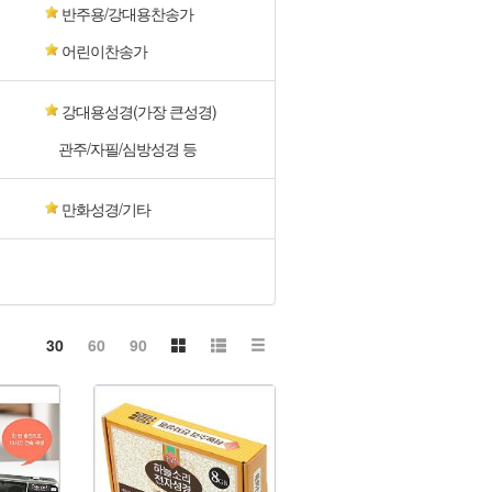
반주용/강대용찬송가
어린이찬송가
강대용성경(가장 큰성경)
관주/자필/심방성경 등
만화성경/기타
30
60
90