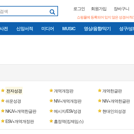
로그인
회원가입
장바구니
쇼핑몰에 등록되어 있지 않은 성경/서적
/사전
신앙서적
미디어
MUSIC
영상/음향/악기
성구/성
전자성경
개역개정판
개역한글판
쉬운성경
NIV+개역개정판
NIV+개역한글판
NKJV+개역한글판
메시지/ESV성경
현대인의성경
ESV+개역개정판
흠정역(킹제임스)