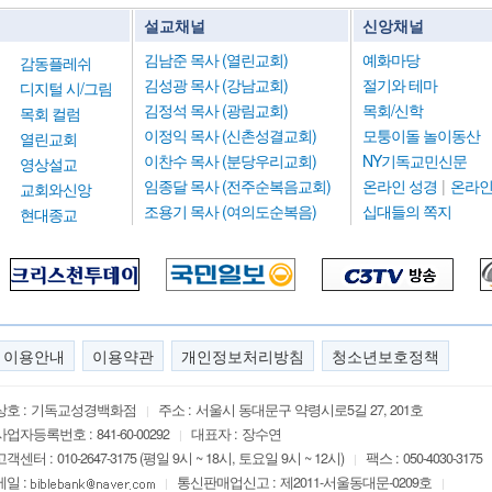
설교채널
신앙채널
김남준 목사 (열린교회)
예화마당
감동플레쉬
김성광 목사 (강남교회)
절기와 테마
디지털 시/그림
김정석 목사 (광림교회)
목회/신학
목회 컬럼
이정익 목사 (신촌성결교회)
모퉁이돌 놀이동산
열린교회
이찬수 목사 (분당우리교회)
NY기독교민신문
영상설교
임종달 목사 (전주순복음교회)
온라인 성경
|
온라인
교회와신앙
조용기 목사 (여의도순복음)
십대들의 쪽지
현대종교
이용안내
이용약관
개인정보처리방침
청소년보호정책
상호 :
기독교성경백화점
주소 :
서울시 동대문구 약령시로5길 27, 201호
|
사업자등록번호 :
841-60-00292
대표자 :
장수연
|
고객센터 :
010-2647-3175 (평일 9시 ~ 18시, 토요일 9시 ~ 12시)
팩스 :
050-4030-3175
|
메일 :
통신판매업신고 :
제2011-서울동대문-0209호
|
|