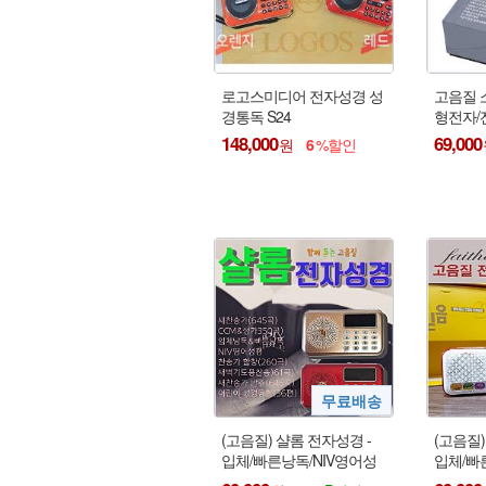
로고스미디어 전자성경 성
고음질 
경통독 S24
형전자/
148,000
69,000
6
(고음질) 샬롬 전자성경 -
(고음질)
입체/빠른낭독/NIV영어성
입체/빠
경/새찬송가/찬송가합창/새
찬송가/