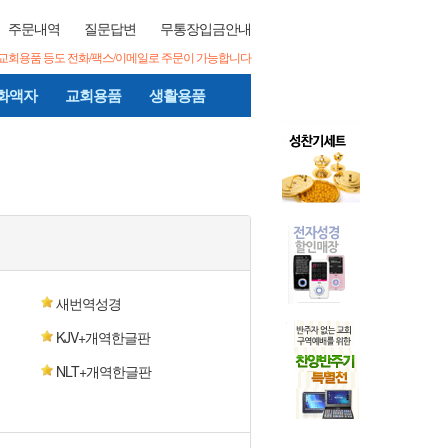
주문내역
질문답변
무통장입금안내
/교회용품 등도 전화/팩스/이메일로 주문이 가능합니다
화액자
교회용품
생활용품
새번역성경
KJV+개역한글판
NLT+개역한글판