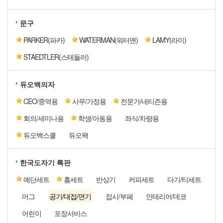
문구
PARKER(파카)
WATERMAN(워터맨)
LAMY(라미)
STAEDTLER(스테들러)
듀오백의자
CEO/중역용
사무/가정용
전문가/네티즌용
회의/세미나용
학생/아동용
좌식/차량용
듀오백스쿨
듀오팩
한국도자기 특판
예단세트
홈세트
반상기
커피세트
다기/티세트
머그
공기/대접/면기
접시/부페
인테리어/데코
어린이
포장서비스