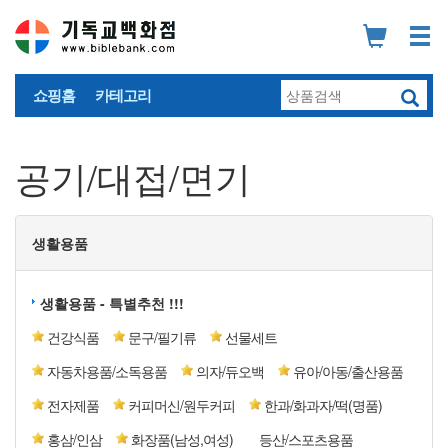
쇼핑홈
카테고리
공기/대접/면기
생활용품
생활용품 - 특별추천 !!!
건강식품
문구/필기류
선물세트
자동차용품/소독용품
의자/듀오백
유아/아동/출산용품
전자제품
커피머신/원두커피
한과/화과자/떡(명품)
홍삼/인삼
화장품(남성,여성)
등산/스포츠용품