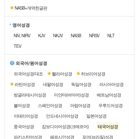
NASB+개역한글판
영어성경
NIV, NIRV
KJV
NKJV
NASB
NRSV
NLT
TEV
외국어/원어성경
외국어성경/대조
헬라어성경
히브리어성경
라틴어성경
네팔어성경
독일어성경
러시아어성경
방글라데시어성경
미얀마(버마어)성경
베트남어성경
불어성경
스페인어성경
아랍어성경
우루드어성경
이태리어성경
인도네시아어성경
일본어성경
중국어성경
캄보디아어성경(크메르어)
태국어성경
파키스탄어성경
페르시안성경
포어(브라질)성경