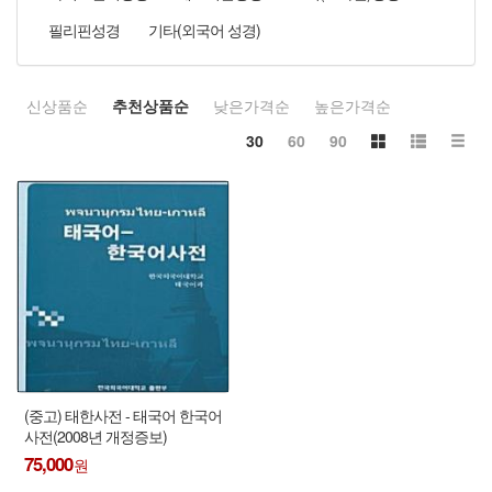
필리핀성경
기타(외국어 성경)
신상품순
추천상품순
낮은가격순
높은가격순
30
60
90
(중고) 태한사전 - 태국어 한국어
사전(2008년 개정증보)
75,000