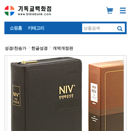
쇼핑홈
카테고리
성경/찬송가
한글성경
개역개정판