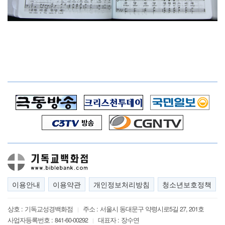
이용안내
이용약관
개인정보처리방침
청소년보호정책
상호 :
기독교성경백화점
주소 :
서울시 동대문구 약령시로5길 27, 201호
|
사업자등록번호 :
841-60-00292
대표자 :
장수연
|