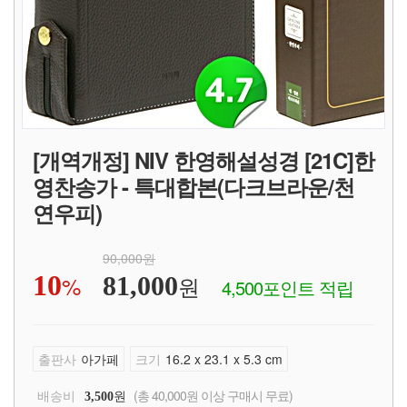
[개역개정] NIV 한영해설성경 [21C]한
영찬송가 - 특대합본(다크브라운/천
연우피)
90,000원
10
%
원
81,000
4,500포인트 적립
출판사
아가페
크기
16.2 x 23.1 x 5.3 cm
배송비
원
(총 40,000원 이상 구매시 무료)
3,500