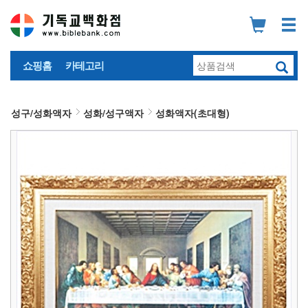
쇼핑홈
카테고리
성구/성화액자
성화/성구액자
성화액자(초대형)