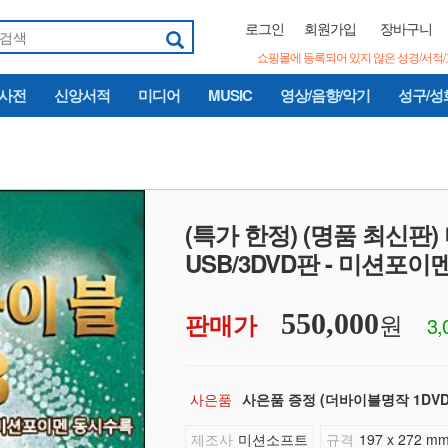
로그인
회원가입
장바구니
쇼핑몰에 등록되어 있지 않은 성경/서적
/사전
신앙서적
미디어
MUSIC
영상/음향/악기
성구/성
(특가 한정) (명품 최신
USB/3DVD판 - 미션포이
원
판매가
550,000
3
사은품 증정 (더바이블명작 1DVD : 
제조사
미션소프트
규격
197 x 272 m