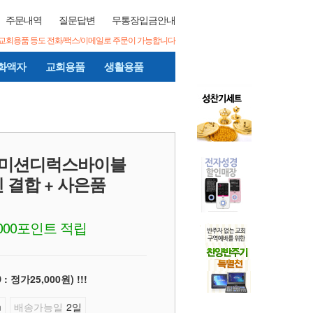
주문내역
질문답변
무통장입금안내
/교회용품 등도 전화/팩스/이메일로 주문이 가능합니다
화액자
교회용품
생활용품
판) 미션디럭스바이블
멘 결합 + 사은품
,000포인트 적립
정가25,000원) !!!
m
배송가능일
2일