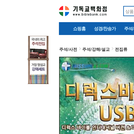
쇼핑홈
성경/찬송가
주석
주석/사전
주석/강해/설교
전집류