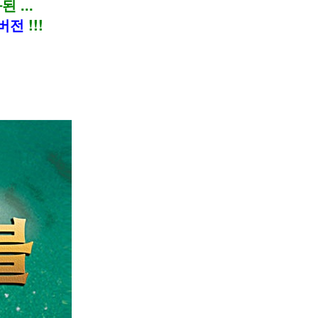
...
 버전
!!!