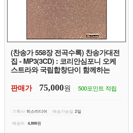
(찬송가 558장 전곡수록) 찬송가대전
집 - MP3(3CD) : 코리안심포니 오케
스트라와 국립합창단이 함께하는
원
판매가
75,000
500포인트 적립
기획사
히스미디어
배송가능일
2일
배송비
원
4,000