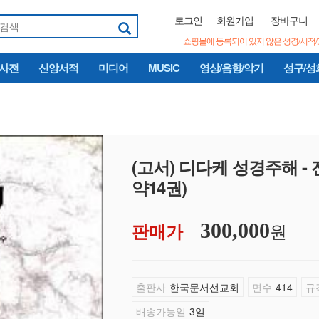
로그인
회원가입
장바구니
쇼핑몰에 등록되어 있지 않은 성경/서적
/사전
신앙서적
미디어
MUSIC
영상/음향/악기
성구/성
(고서) 디다케 성경주해 - 전
약14권)
원
판매가
300,000
출판사
한국문서선교회
면수
414
규
배송가능일
3일