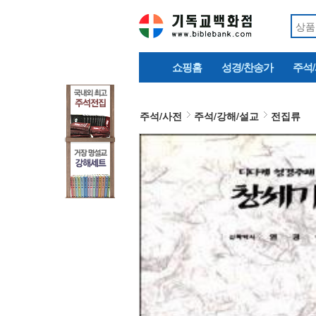
쇼핑홈
성경/찬송가
주석
주석/사전
주석/강해/설교
전집류