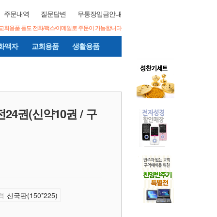
주문내역
질문답변
무통장입금안내
/교회용품 등도 전화/팩스/이메일로 주문이 가능합니다
화액자
교회용품
생활용품
24권(신약10권 / 구
격
신국판(150*225)