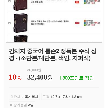
간체자 중국어 톰슨2 정독본 주석 성
경 - (소단본/대단본, 색인, 지퍼식)
36,000원
10
%
원
32,400
1,800포인트 적립
출판사
기독지혜사
규격
12.7 x 17.8 x 4.2 cm
배송가능일
3일